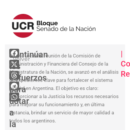
<
|
Continúan
En una reciente reunión de la Comisión de
volver
Pro
Co
Administración y Financiera del Consejo de la
los
nue
Magistratura de la Nación, se avanzó en el análisis
Re
Rég
esfuerzos
de expedientes clave para fortalecer el sistema
de
para
judicial en Argentina. El objetivo es claro:
Tra
proporcionar a la Justicia los recursos necesarios
dotar
par
para mejorar su funcionamiento y, en última
amp
a
instancia, brindar un servicio de mayor calidad a
la
todos los argentinos.
la
logí