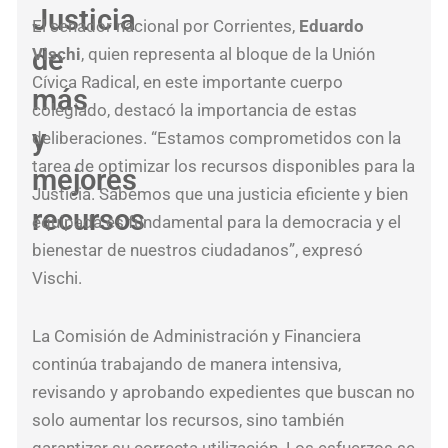
Justicia
redu
El senador nacional por Corrientes,
Eduardo
cos
de
Vischi
, quien representa al bloque de la Unión
y
Cívica Radical, en este importante cuerpo
más
baj
colegiado, destacó la importancia de estas
la
y
deliberaciones. “Estamos comprometidos con la
hue
tarea de optimizar los recursos disponibles para la
mejores
de
Justicia. Sabemos que una justicia eficiente y bien
recursos
car
equipada es fundamental para la democracia y el
bienestar de nuestros ciudadanos”, expresó
Vischi.
Max
Aba
La Comisión de Administración y Financiera
se
continúa trabajando de manera intensiva,
reu
revisando y aprobando expedientes que buscan no
con
solo aumentar los recursos, sino también
rep
garantizar su correcta utilización. Los esfuerzos se