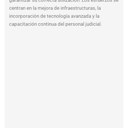
centran en la mejora de infraestructuras, la
del
incorporación de tecnología avanzada y la
sec
capacitación continua del personal judicial.
pes
que
rec
med
urg
par
enf
la
cris
Bla
soli