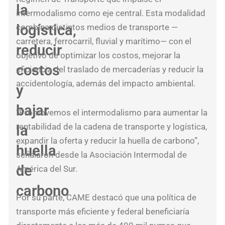
la
Pen
intermodalismo como eje central. Esta modalidad
Juv
logística,
combina distintos medios de transporte —
y
carretera, ferrocarril, fluvial y marítimo— con el
reducir
la
objetivo de optimizar los costos, mejorar la
Ley
costos
eficiencia del traslado de mercaderías y reducir la
de
accidentología, además del impacto ambiental.
y
Mod
bajar
Lab
“Promovemos el intermodalismo para aumentar la
rentabilidad de la cadena de transporte y logística,
la
expandir la oferta y reducir la huella de carbono”,
huella
Sen
señalaron desde la Asociación Intermodal de
rad
de
América del Sur.
cel
carbono
la
Por su parte, CAME destacó que una política de
libe
transporte más eficiente y federal beneficiaría
del