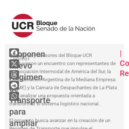
<
|
Proponen
Senadores y asesores del Bloque UCR
volver
El
Co
mantuvieron un encuentro con representantes de
nuevo
blo
la Asociación Intermodal de América del Sur, la
Re
UC
Régimen
Confederación Argentina de la Mediana Empresa
aco
de
(CAME) y la Cámara de Despachantes de La Plata
la
para analizar una propuesta orientada a
Transporte
san
transformar el sistema logístico nacional.
del
para
nue
El proyecto busca avanzar en la creación de un
ampliar
Rég
Régimen de Transporte que impulse el