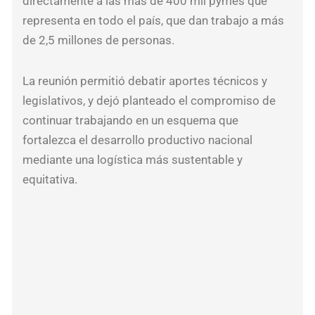
directamente a las más de 400 mil pymes que
gen
representa en todo el país, que dan trabajo a más
Nah
de 2,5 millones de personas.
Gal
La reunión permitió debatir aportes técnicos y
y
legislativos, y dejó planteado el compromiso de
rec
continuar trabajando en un esquema que
por
fortalezca el desarrollo productivo nacional
el
mediante una logística más sustentable y
arg
equitativa.
que
aún
sig
det
en
Ven