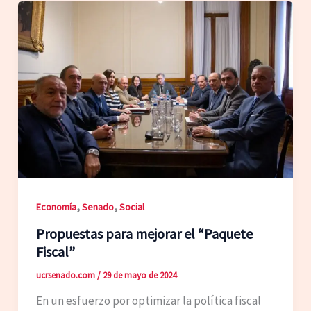
,
,
Economía
Senado
Social
Propuestas para mejorar el “Paquete
Fiscal”
ucrsenado.com
/
29 de mayo de 2024
En un esfuerzo por optimizar la política fiscal