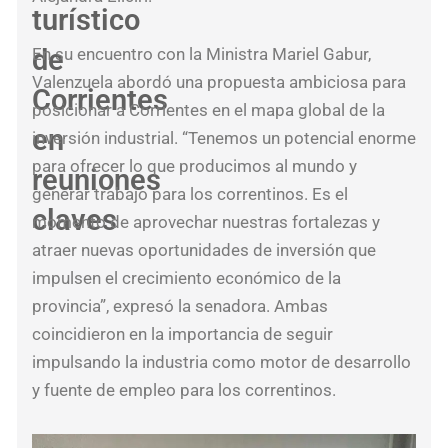
turístico
Mer
Uni
de
En su encuentro con la Ministra Mariel Gabur,
Eur
Valenzuela abordó una propuesta ambiciosa para
Corrientes
y
posicionar a Corrientes en el mapa global de la
pid
en
inversión industrial. “Tenemos un potencial enorme
una
para ofrecer lo que producimos al mundo y
reuniones
est
generar trabajo para los correntinos. Es el
claves
nac
momento de aprovechar nuestras fortalezas y
par
atraer nuevas oportunidades de inversión que
apr
impulsen el crecimiento económico de la
provincia”, expresó la senadora. Ambas
coincidieron en la importancia de seguir
Mar
impulsando la industria como motor de desarrollo
Juri
y fuente de empleo para los correntinos.
cel
el