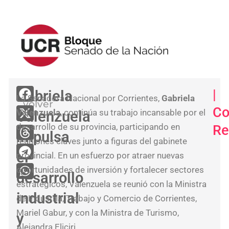
<
|
Gabriela
La Senadora Nacional por Corrientes,
Gabriela
volver
Sen
Co
Valenzuela
, continúa su trabajo incansable por el
Valenzuela
de
desarrollo de su provincia, participando en
Re
la
impulsa
reuniones claves junto a figuras del gabinete
UC
el
provincial. En un esfuerzo por atraer nuevas
res
oportunidades de inversión y fortalecer sectores
desarrollo
la
estratégicos, Valenzuela se reunió con la Ministra
rati
industrial
de Industria, Trabajo y Comercio de Corrientes,
del
Mariel Gabur, y con la Ministra de Turismo,
y
Acu
Alejandra Eliciri.