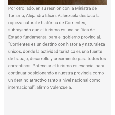
inve
Por otro lado, en su reunión con la Ministra de
Turismo, Alejandra Eliciri, Valenzuela destacó la
riqueza natural e histórica de Corrientes,
Fla
subrayando que el turismo es una política de
Fa
Estado fundamental para el gobierno provincial.
en
“Corrientes es un destino con historia y naturaleza
una
únicos, donde la actividad turística es una fuente
jor
de trabajo, desarrollo y crecimiento para todos los
cla
correntinos. Potenciar el turismo es esencial para
en
continuar posicionando a nuestra provincia como
el
un destino atractivo tanto a nivel nacional como
Sen
internacional”, afirmó Valenzuela.
par
deb
el
pre